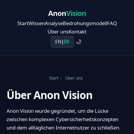
Anon
Vision
Start
Wissen
Analyse
Bedrohungsmodell
FAQ
Über uns
Kontakt
🌙
EN
|
DE
Start
›
Über uns
Über Anon Vision
Anon Vision wurde gegründet, um die Lücke
zwischen komplexen Cybersicherheitskonzepten
und dem alltäglichen Internetnutzer zu schließen.