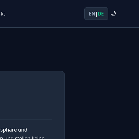
kt
🌙
EN
|
DE
atsphäre und
n und stellen keine